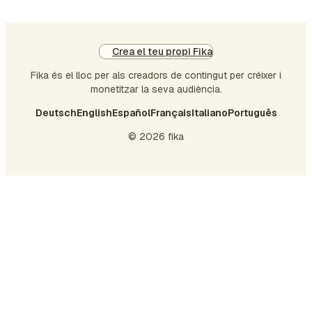
Crea el teu propi Fika
Fika és el lloc per als creadors de contingut per créixer i
monetitzar la seva audiència.
Deutsch
English
Español
Français
Italiano
Português
© 2026 fika