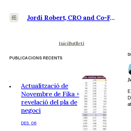
Jordi Robert, CRO and Co-Founder at Ramensoft
Inici
Butlletí
S
PUBLICACIONS RECENTS
J
Actualització de
E
Novembre de Fika +
D
revelació del pla de
a
negoci
DES. 06