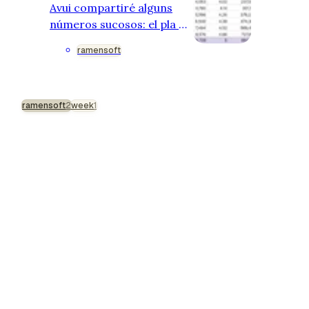
Avui compartiré alguns
números sucosos: el pla de
negoci final amb el nostre
ramensoft
pressupost i objectius,
quants diners hem invertit
aquest novembre i els
ramensoft
resultats. Aquest mes ha
2
week
1
estat el meu primer mes
dedicat íntegrament a
Ramensoft i principalment
a Fika. El temps vola,
potser perquè hi ha molt a
fer. Què vaig fer a Fika
com a CRO aquest
novembre? Per a tots els
que no sabeu què significa
CRO, vol…