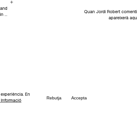
 and
Quan Jordi Robert comenti 
in a
apareixerà aquí
arn
a experiència. En
Rebutja
Accepta
Informació
Crea el teu propi Fika