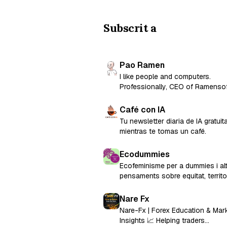
Subscrit a
Pao Ramen
I like people and computers.
Professionally, CEO of Ramenso
and former CTO and co-founder 
Factorial.
Café con IA
Tu newsletter diaria de IA gratuit
mientras te tomas un café.
Ecodummies
Ecofeminisme per a dummies i al
pensaments sobre equitat, territor
igualtat i persones. Un projecte de
Silene Consultoria Coop. V.
Nare Fx
Nare-Fx | Forex Education & Mar
Insights 📈 Helping traders