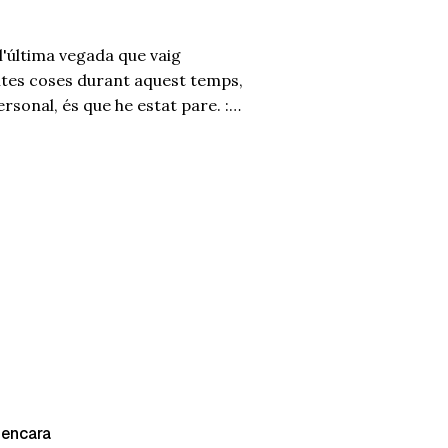
l'última vegada que vaig
ltes coses durant aquest temps,
sonal, és que he estat pare. :) I
etot físicament per a la meva
 encara