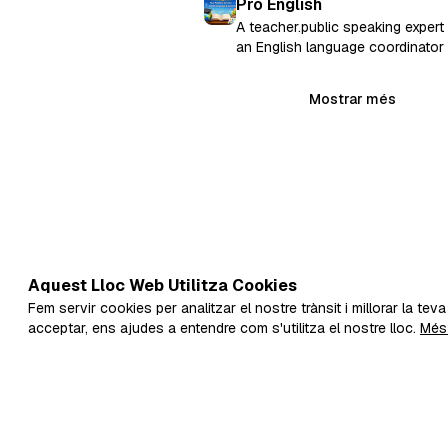
Pro English
vídeos de más calidad y ganen
A teacher.public speaking expert
confianza.
an English language coordinator 
school.love to read ,write and le
new things
Mostrar més
Aquest Lloc Web Utilitza Cookies
Fem servir cookies per analitzar el nostre trànsit i millorar la tev
acceptar, ens ajudes a entendre com s'utilitza el nostre lloc.
Més 