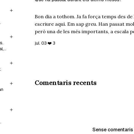
e,
 •
Bon dia a tothom. Ja fa força temps des de 
w.
escriure aquí. Em sap greu. Han passat mo
de
però una de les més importants, a escala per
mare meva, ha estat un viatge intens. Sobr
s.
jul. 03
·
❤️ 3
parella, …
po
l,
 Ni
que
.
Comentaris recents
..
an
Sense comentaris