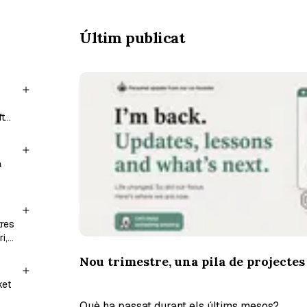
Últim publicat
ft
of
a
tres
i,
Nou trimestre, una pila de projectes
ket
Què ha passat durant els últims mesos?