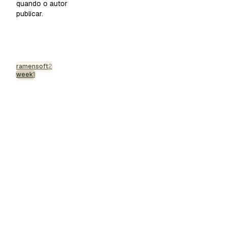
quando o autor
publicar.
ramensoft
2
week
1