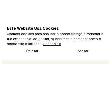
Este Website Usa Cookies
Usamos cookies para analisar o nosso tráfego e melhorar a
tua experiência. Ao aceitar, ajudas-nos a perceber como o
nosso site é utilizado.
Saber Mais
Rejeitar
Aceitar
Cria o teu próprio Fika
Fika é o lugar para criadores de conteúdo crescerem e
monetizarem a sua audiência.
Català
Deutsch
English
Español
Français
Italiano
© 2026 fika