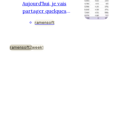
Aujourd'hui, je vais
partager quelques
chiffres juteux : le plan
ramensoft
d'affaires final avec notre
budget et nos objectifs,
combien d'argent nous
ramensoft
avons investi en
2
week
1
novembre, et les
résultats. Ce mois a été
mon premier mois
entièrement dédié à
Ramensoft et
principalement à Fika. Le
temps passe vite, peut-
être parce qu'il y a
beaucoup à faire. Qu'ai-je
fait chez Fika en tant que
CRO en novembre ? Pour
tou…