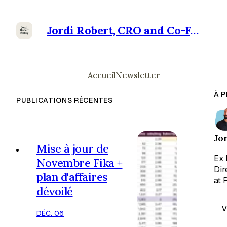
Jordi Robert, CRO and Co-Founder at Ramensoft
Accueil
Newsletter
À 
PUBLICATIONS RÉCENTES
Jo
Mise à jour de
Ex 
Novembre Fika +
Dir
plan d'affaires
at 
dévoilé
V
DÉC. 06