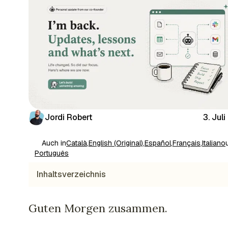
Jordi Robert
3. Jul
Auch in
Català
,
English (Original)
,
Español
,
Français
,
Italiano
Português
Inhaltsverzeichnis
Guten Morgen zusammen.