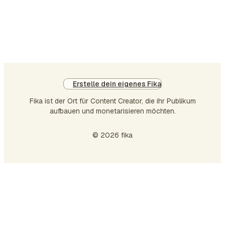
Direktnachrichtendienst zu einem
weiteren Vertriebskanal. Vergessen wir
nicht die "Kommentiere hier, um X zu
e…
Erstelle dein eigenes Fika
Fika ist der Ort für Content Creator, die ihr Publikum
aufbauen und monetarisieren möchten.
© 2026 fika