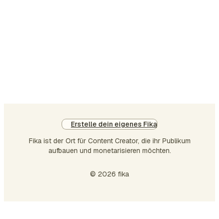
da
ich
Va
ge
bin
:)
Un
ma
da
wa
Erstelle dein eigenes Fika
ein
ha
Fika ist der Ort für Content Creator, die ihr Publikum
aufbauen und monetarisieren möchten.
Rit
Vo
© 2026 fika
al
für
me
P…