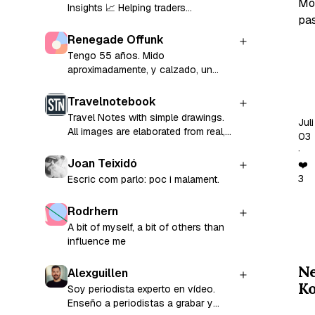
Mo
Insights 📈 Helping traders
pas
understand the market with simple,
practical strategies. Daily setups •
Renegade Offunk
Smart money concepts • Price
Tengo 55 años. Mido
Gu
action analysis Learn. Trade. Grow.
aproximadamente, y calzado, un
Mo
💰
metro y 82 cm. Tengo los ojos de
zu
color verde o miel. mi pelo
Travelnotebook
Es
nomalmente por comodidad,
Travel Notes with simple drawings.
Juli
demasiado corto. Nome preocupo
ist
All images are elaborated from real,
03
más de lo normal, por mi imagen, Ni
original photos. That's it.
ein
·
barba de cuatro días ni tinte enel
Joan Teixidó
We
❤️
pelo et. Estoy intentandio algo que
3
Escric com parlo: poc i malament.
her
NO VA A SALIR BIEN... Tengo una
Disminución psíquica: Severa,
sei
además: Esquizofrénia paranoide...
Rodrhern
ich
A bit of myself, a bit of others than
da
influence me
let
Ne
Ma
Alexguillen
K
hie
Soy periodista experto en vídeo.
Enseño a periodistas a grabar y
ge