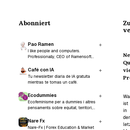
Abonniert
Zu
ve
Pao Ramen
I like people and computers.
Ne
Professionally, CEO of Ramensoft
Qu
and former CTO and co-founder of
Factorial.
vi
Café con IA
Tu newsletter diaria de IA gratuita
Pr
mientras te tomas un café.
Ecodummies
Wa
Ecofeminisme per a dummies i altres
ist
pensaments sobre equitat, territori,
in
igualtat i persones. Un projecte de
de
Silene Consultoria Coop. V.
Nare Fx
let
Nare-Fx | Forex Education & Market