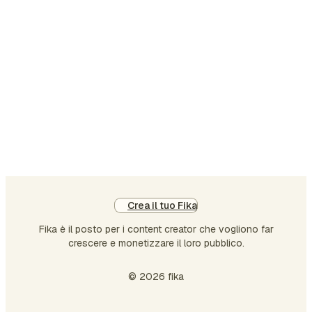
nel gode…
social network: condividere la tua
giornata, crescere come creatore di
contenuti e caricare video verticali.
Tuttavia, rimane un network
professionale e, come tale, la
messaggistica diretta è diventata un
ulteriore canale di vendita. Non
dimentichiamoci i "commenta qui per
ricever…
Crea il tuo Fika
Fika è il posto per i content creator che vogliono far
crescere e monetizzare il loro pubblico.
© 2026 fika