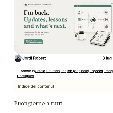
Jordi Robert
3 lug
Anche in
Català
,
Deutsch
,
English (originale)
,
Español
,
Franç
Português
Indice dei contenuti
Buongiorno a tutti.