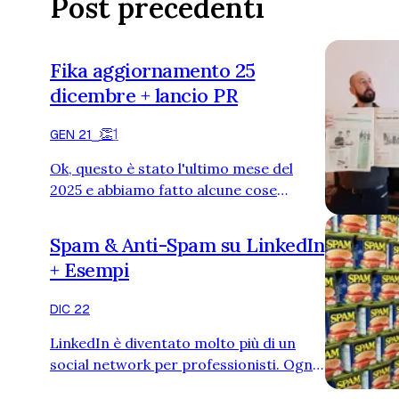
Post precedenti
Fika aggiornamento 25
dicembre + lancio PR
👏
1
GEN 21
⎯
Ok, questo è stato l'ultimo mese del
2025 e abbiamo fatto alcune cose
interessanti. Oggi condividerò tutti i
nostri numeri, chiari al 100%, tutti i
Spam & Anti-Spam su LinkedIn
nostri investimenti, i risultati, cosa
+ Esempi
abbiamo fatto e cosa abbiamo
imparato. Cosa ho fatto in Fika a
DIC 22
dicembre: Questo mese è stato un mese
breve, nel senso che dopo il 23
LinkedIn è diventato molto più di un
dicembre ho investito il mio tempo
social network per professionisti. Ogni
libero principalmente nel mangiare e
giorno assomiglia sempre più agli altri