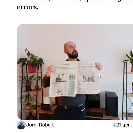
errors.
Jordi Robert
21 gen.