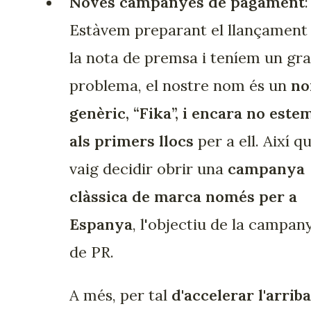
Noves campanyes de pagament
:
Estàvem preparant el llançament
la nota de premsa i teníem un gr
problema, el nostre nom és un
n
genèric, “Fika”, i encara no este
als primers llocs
per a ell. Així q
vaig decidir obrir una
campanya
clàssica de marca només per a
Espanya
, l'objectiu de la campan
de PR.
A més, per tal
d'accelerar l'arrib