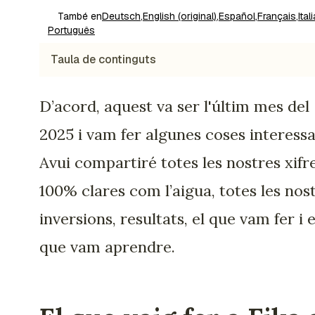
També en
Deutsch
,
English (original)
,
Español
,
Français
,
Ital
Português
Taula de continguts
D’acord, aquest va ser l'últim mes del
2025 i vam fer algunes coses interessa
Avui compartiré totes les nostres xifre
100% clares com l’aigua, totes les nos
inversions, resultats, el que vam fer i e
que vam aprendre.