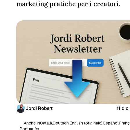
marketing pratiche per i creatori.
Jordi Robert
11 di
Anche in
Català
,
Deutsch
,
English (originale)
,
Español
,
Franç
Português